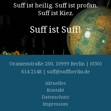
Suff ist heilig. Suff ist profan.
Suff ist Kiez.
Suff ist Suff!
Oranienstraße 200, 10999 Berlin
|
(030)
614 2148
|
suff@suffberlin.de
Aktuelles
Kontakt
Datenschutz
Impressum