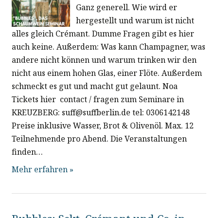
t
e
Ganz generell. Wie wird er
A
u
hergestellt und warum ist nicht
n
n
alles gleich Crémant. Dumme Fragen gibt es hier
S
n
s
auch keine. Außerdem: Was kann Champagner, was
u
andere nicht können und warum trinken wir den
i
g
nicht aus einem hohen Glas, einer Flöte. Außerdem
c
c
schmeckt es gut und macht gut gelaunt. Noa
e
h
h
Tickets hier contact / fragen zum Seminare in
e
t
n
KREUZBERG: suff@suffberlin.de tel: 0306142148
Preise inklusive Wasser, Brot & Olivenöl. Max. 12
e
S
Teilnehmende pro Abend. Die Veranstaltungen
n
finden…
u
n
Mehr erfahren »
a
c
v
h
i