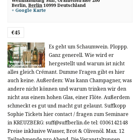
Weinhandlung Suff,
Oranienstraße 200
Berlin
,
Berlin
10999
Deutschland
+ Google Karte
€45
Es geht um Schaumwein. Ploppp.
Ganz generell. Wie wird er
hergestellt und warum ist nicht
alles gleich Crémant. Dumme Fragen gibt es hier
auch keine. Außerdem: Was kann Champagner, was
andere nicht können und warum trinken wir den
nicht aus einem hohen Glas, einer Flöte. Außerdem
schmeckt es gut und macht gut gelaunt. Suffkopp
Sophie Tickets hier contact / fragen zum Seminare
in KREUZBERG: suff@suffberlin.de tel: 0306142148
Preise inklusive Wasser, Brot & Olivenöl. Max. 12
Teilnehmende pro Abend. Die Veranstaltungen…