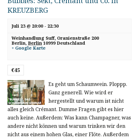
Bubbles: Sekt, Crémant und Co. in
-
g
KREUZBERG
a
u
Juli 23 @ 20:00
-
22:30
t
n
Weinhandlung Suff,
Oranienstraße 200
i
Berlin
,
Berlin
10999
Deutschland
+ Google Karte
o
d
n
A
€45
n
Es geht um Schaumwein. Ploppp.
Ganz generell. Wie wird er
s
hergestellt und warum ist nicht
alles gleich Crémant. Dumme Fragen gibt es hier
i
auch keine. Außerdem: Was kann Champagner, was
andere nicht können und warum trinken wir den
c
nicht aus einem hohen Glas, einer Flöte. Außerdem