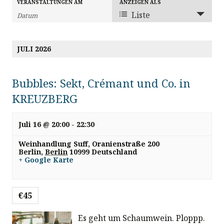
V
V
VERANSTALTUNGEN AM
ANZEIGEN ALS
V
Liste
e
e
e
r
r
JULI 2026
r
a
a
n
a
n
Bubbles: Sekt, Crémant und Co. in
s
s
KREUZBERG
n
t
t
s
Juli 16 @ 20:00
-
22:30
a
a
l
Weinhandlung Suff,
Oranienstraße 200
l
t
Berlin
,
Berlin
10999
Deutschland
t
+ Google Karte
t
a
u
u
l
n
€45
n
g
g
Es geht um Schaumwein. Ploppp.