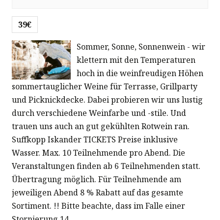
a
t
39€
i
Sommer, Sonne, Sonnenwein - wir
klettern mit den Temperaturen
o
hoch in die weinfreudigen Höhen
sommertauglicher Weine für Terrasse, Grillparty
n
und Picknickdecke. Dabei probieren wir uns lustig
durch verschiedene Weinfarbe und -stile. Und
trauen uns auch an gut gekühlten Rotwein ran.
Suffkopp Iskander TICKETS Preise inklusive
Wasser. Max. 10 Teilnehmende pro Abend. Die
Veranstaltungen finden ab 6 Teilnehmenden statt.
Übertragung möglich. Für Teilnehmende am
jeweiligen Abend 8 % Rabatt auf das gesamte
Sortiment. !! Bitte beachte, dass im Falle einer
Stornierung 14…