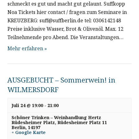
h
schmeckt es gut und macht gut gelaunt. Suffkopp
Noa Tickets hier contact / fragen zum Seminare in
t
KREUZBERG: suff@suffberlin.de tel: 0306142148
Preise inklusive Wasser, Brot & Olivenöl. Max. 12
e
Teilnehmende pro Abend. Die Veranstaltungen…
n
Mehr erfahren »
n
a
AUSGEBUCHT – Sommerwein! in
WILMERSDORF
v
Juli 24 @ 19:00
-
21:00
i
Schöner Trinken – Weinhandlung Hertz
g
Rüdesheimer Platz,
Rüdesheimer Platz 11
Berlin
,
14197
+ Google Karte