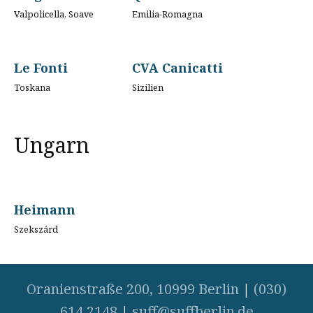
Valpolicella, Soave
Emilia-Romagna
Le Fonti
CVA Canicatti
Toskana
Sizilien
Ungarn
Heimann
Szekszárd
Oranienstraße 200, 10999 Berlin
|
(030)
614 2148
|
suff@suffberlin.de