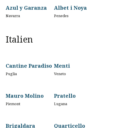
Azul y Garanza
Albet i Noya
Navarra
Penedes
Italien
Cantine Paradiso
Menti
Puglia
Veneto
Mauro Molino
Pratello
Piemont
Lugana
Brigaldara
Quarticello