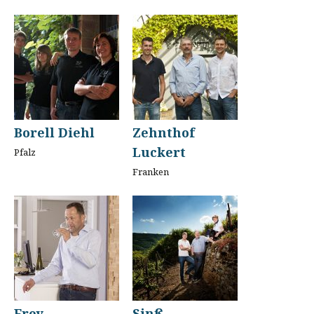
Borell Diehl
Zehnthof
Luckert
Pfalz
Franken
Frey
Sinß