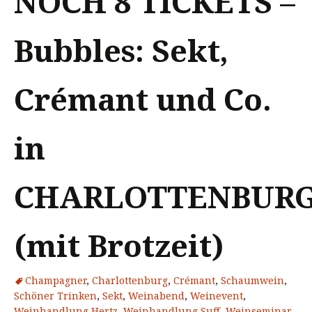
NOCH 8 TICKETS –
Bubbles: Sekt,
Crémant und Co.
in
CHARLOTTENBUR
(mit Brotzeit)
Champagner
,
Charlottenburg
,
Crémant
,
Schaumwein
,
Schöner Trinken
,
Sekt
,
Weinabend
,
Weinevent
,
Weinhandlung Hertz
,
Weinhandlung Suff
,
Weinseminar