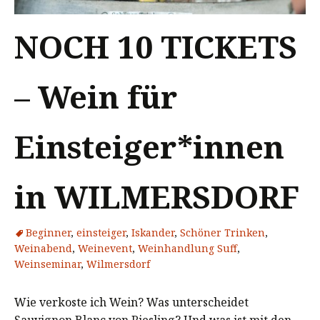
NOCH 10 TICKETS
– Wein für
Einsteiger*innen
in WILMERSDORF
Beginner
,
einsteiger
,
Iskander
,
Schöner Trinken
,
Weinabend
,
Weinevent
,
Weinhandlung Suff
,
Weinseminar
,
Wilmersdorf
Wie verkoste ich Wein? Was unterscheidet
Sauvignon Blanc von Riesling? Und was ist mit den