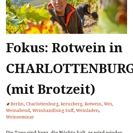
Fokus: Rotwein in
CHARLOTTENBUR
(mit Brotzeit)
Berlin
,
Charlottenburg
,
kreuzberg
,
Rotwein
,
Wei
,
Weinabend
,
Weinhandlung Suff
,
Weinladen
,
Weinseminar
Die Tage sind kurz, die Nächte kalt, es wird wieder