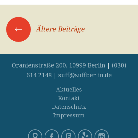
←
Ältere Beiträge
Beitrags-
Navigation
Oranienstraße 200, 10999 Berlin
|
(030)
614 2148
|
suff@suffberlin.de
Aktuelles
Kontakt
Datenschutz
Impressum