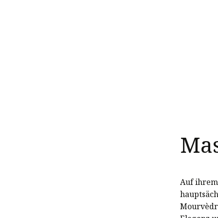
Mas
Auf ihrem
hauptsäch
Mourvèdre