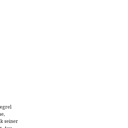
egrel
he,
k seiner