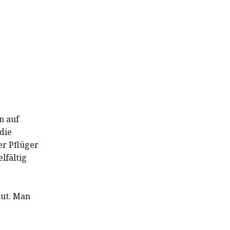
n auf
die
er Pflüger
lfältig
aut. Man