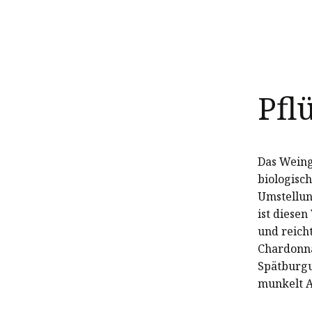
Pfl
Das Weing
biologisc
Umstellun
ist diesen
und reich
Chardonna
Spätburgu
munkelt A