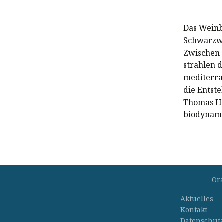
Das Weinb
Schwarzwa
Zwischen 
strahlen 
mediterra
die Entst
Thomas Ha
biodynami
Or
Aktuelles
Kontakt
Datenschut