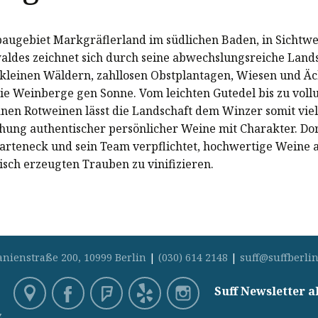
augebiet Markgräflerland im südlichen Baden, in Sichtwe
ldes zeichnet sich durch seine abwechslungsreiche Lands
kleinen Wäldern, zahllosen Obstplantagen, Wiesen und Ä
die Weinberge gen Sonne. Vom leichten Gutedel bis zu vol
nen Rotweinen lässt die Landschaft dem Winzer somit vie
ehung authentischer persönlicher Weine mit Charakter. Dor
rteneck und sein Team verpflichtet, hochwertige Weine 
sch erzeugten Trauben zu vinifizieren.
anienstraße 200, 10999 Berlin
|
(030) 614 2148
|
suff@suffberlin
Suff Newsletter 
z