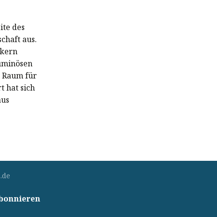
ite des
chaft aus.
ckern
luminösen
l Raum für
t hat sich
aus
.de
abonnieren