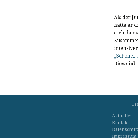
Als der J
hatte er 
dich da ma
Zusammena
intensive
„Schöner 
Bioweinba
Or
Aktuelles
Kontakt
Datenschut
Impressum