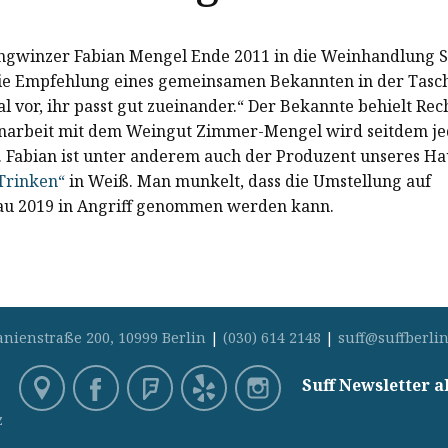
ungwinzer Fabian Mengel Ende 2011 in die Weinhandlung S
die Empfehlung eines gemeinsamen Bekannten in der Tasche
l vor, ihr passt gut zueinander.“ Der Bekannte behielt Rech
rbeit mit dem Weingut Zimmer-Mengel wird seitdem je
r. Fabian ist unter anderem auch der Produzent unseres H
Trinken“
in Weiß. Man munkelt, dass die Umstellung auf
u 2019 in Angriff genommen werden kann.
anienstraße 200, 10999 Berlin
|
(030) 614 2148
|
suff@suffberlin
Suff Newsletter 
z