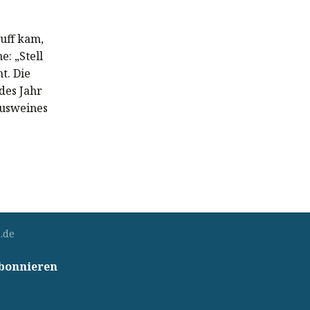
uff kam,
: „Stell
t. Die
des Jahr
ausweines
.de
abonnieren