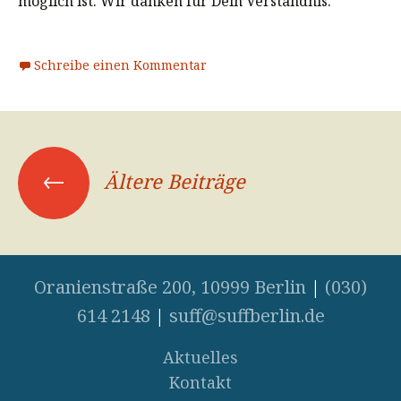
möglich ist. Wir danken für Dein Verständnis.
Schreibe einen Kommentar
←
Ältere Beiträge
Beitrags-
Navigation
Oranienstraße 200, 10999 Berlin
|
(030)
614 2148
|
suff@suffberlin.de
Aktuelles
Kontakt