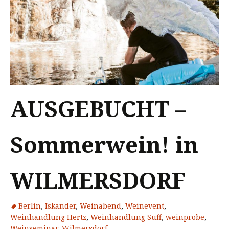
AUSGEBUCHT –
Sommerwein! in
WILMERSDORF
Berlin
,
Iskander
,
Weinabend
,
Weinevent
,
Weinhandlung Hertz
,
Weinhandlung Suff
,
weinprobe
,
Weinseminar
,
Wilmersdorf