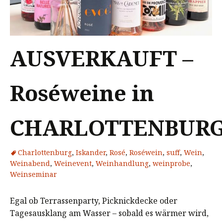
AUSVERKAUFT –
Roséweine in
CHARLOTTENBUR
Charlottenburg
,
Iskander
,
Rosé
,
Roséwein
,
suff
,
Wein
,
Weinabend
,
Weinevent
,
Weinhandlung
,
weinprobe
,
Weinseminar
Egal ob Terrassenparty, Picknickdecke oder
Tagesausklang am Wasser – sobald es wärmer wird,