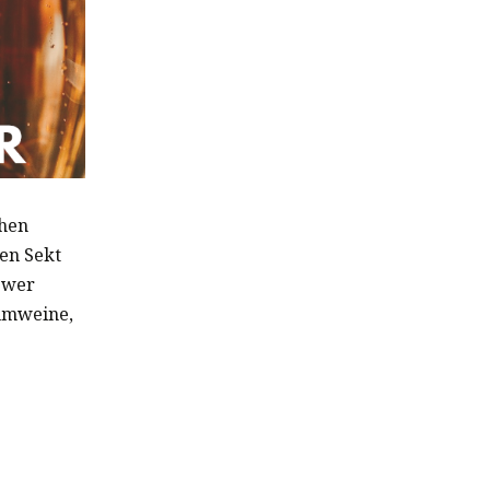
chen
en Sekt
 wer
aumweine,