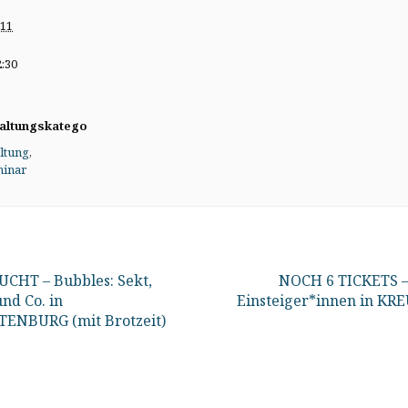
 11
2:30
altungskatego
ltung
,
inar
CHT – Bubbles: Sekt,
NOCH 6 TICKETS –
nd Co. in
Einsteiger*innen in K
ENBURG (mit Brotzeit)