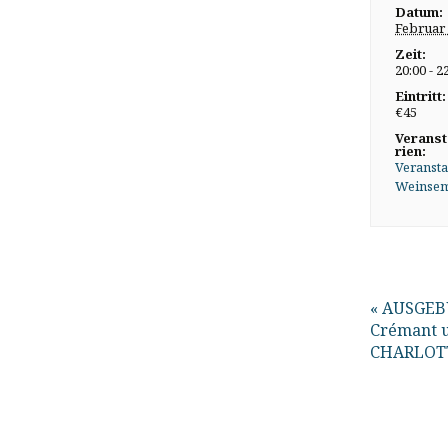
Datum:
Februar
Zeit:
20:00 - 2
Eintritt:
€45
Veranst
rien:
Veransta
Weinsem
«
AUSGEBU
Crémant u
CHARLOTT