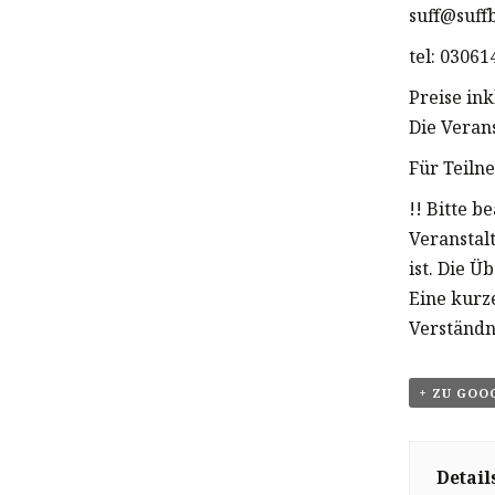
suff@suff
tel: 0306
Preise in
Die Veran
Für Teiln
!! Bitte b
Veranstal
ist. Die Ü
Eine kurz
Verständn
+ ZU GOO
Detail