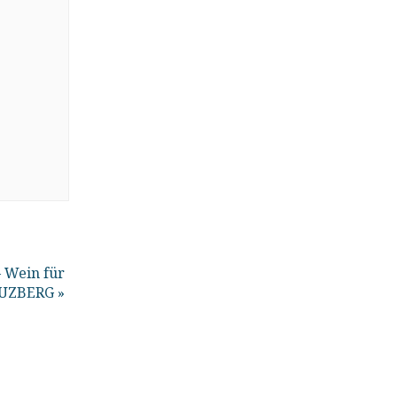
 Wein für
REUZBERG
»