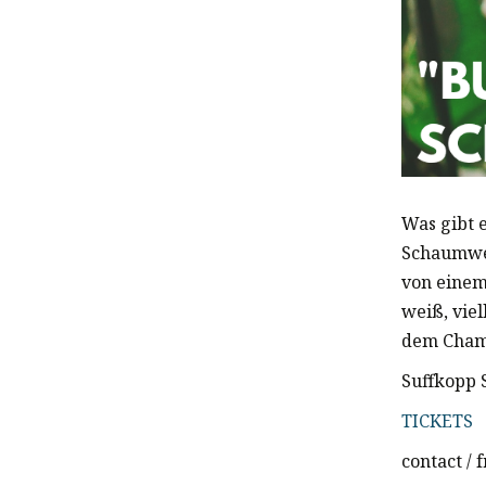
Was gibt 
Schaumwei
von einem
weiß, vie
dem Champ
Suffkopp 
TICKETS
contact /