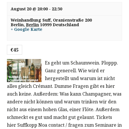
a
August 20 @ 20:00
-
22:30
Weinhandlung Suff,
Oranienstraße 200
t
Berlin
,
Berlin
10999
Deutschland
+ Google Karte
i
o
€45
Es geht um Schaumwein. Ploppp.
n
Ganz generell. Wie wird er
hergestellt und warum ist nicht
alles gleich Crémant. Dumme Fragen gibt es hier
auch keine. Außerdem: Was kann Champagner, was
andere nicht können und warum trinken wir den
nicht aus einem hohen Glas, einer Flöte. Außerdem
schmeckt es gut und macht gut gelaunt. Tickets
hier Suffkopp Noa contact / fragen zum Seminare in