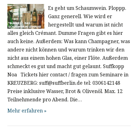
g
g
Es geht um Schaumwein. Ploppp.
t
e
Ganz generell. Wie wird er
A
u
hergestellt und warum ist nicht
n
n
alles gleich Crémant. Dumme Fragen gibt es hier
S
n
s
auch keine. Außerdem: Was kann Champagner, was
u
andere nicht können und warum trinken wir den
i
g
nicht aus einem hohen Glas, einer Flöte. Außerdem
c
c
schmeckt es gut und macht gut gelaunt. Suffkopp
e
h
h
Noa Tickets hier contact / fragen zum Seminare in
e
t
n
KREUZBERG: suff@suffberlin.de tel: 0306142148
Preise inklusive Wasser, Brot & Olivenöl. Max. 12
e
S
Teilnehmende pro Abend. Die…
n
Mehr erfahren »
u
n
a
c
v