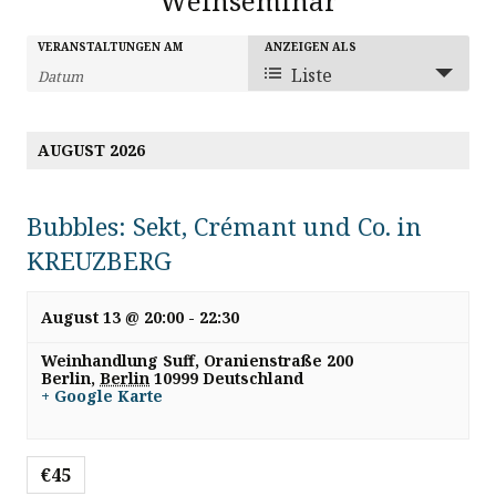
Weinseminar
V
V
VERANSTALTUNGEN AM
ANZEIGEN ALS
V
Liste
e
e
e
r
r
AUGUST 2026
r
a
a
n
a
n
Bubbles: Sekt, Crémant und Co. in
s
s
KREUZBERG
n
t
t
s
August 13 @ 20:00
-
22:30
a
a
l
Weinhandlung Suff,
Oranienstraße 200
l
t
Berlin
,
Berlin
10999
Deutschland
t
+ Google Karte
t
a
u
u
l
n
€45
n