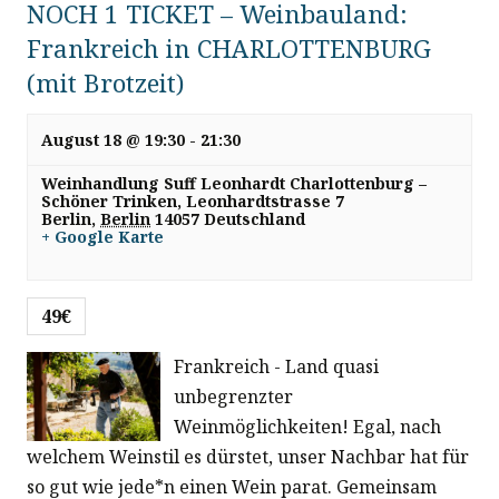
NOCH 1 TICKET – Weinbauland:
h
i
Frankreich in CHARLOTTENBURG
-
g
(mit Brotzeit)
a
u
August 18 @ 19:30
-
21:30
t
n
Weinhandlung Suff Leonhardt Charlottenburg –
i
Schöner Trinken,
Leonhardtstrasse 7
Berlin
,
Berlin
14057
Deutschland
o
d
+ Google Karte
n
A
49€
n
Frankreich - Land quasi
s
unbegrenzter
Weinmöglichkeiten! Egal, nach
i
welchem Weinstil es dürstet, unser Nachbar hat für
so gut wie jede*n einen Wein parat. Gemeinsam