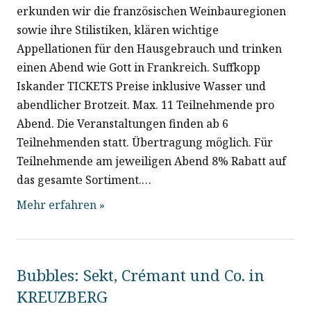
c
erkunden wir die französischen Weinbauregionen
sowie ihre Stilistiken, klären wichtige
h
Appellationen für den Hausgebrauch und trinken
t
einen Abend wie Gott in Frankreich. Suffkopp
Iskander TICKETS Preise inklusive Wasser und
e
abendlicher Brotzeit. Max. 11 Teilnehmende pro
Abend. Die Veranstaltungen finden ab 6
n
Teilnehmenden statt. Übertragung möglich. Für
Teilnehmende am jeweiligen Abend 8% Rabatt auf
n
das gesamte Sortiment.…
a
Mehr erfahren »
v
i
Bubbles: Sekt, Crémant und Co. in
KREUZBERG
g