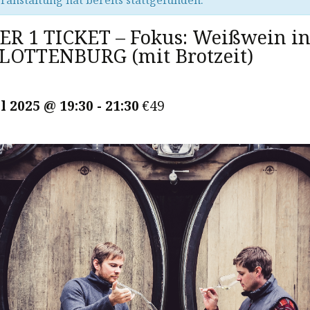
ranstaltung hat bereits stattgefunden.
R 1 TICKET – Fokus: Weißwein i
OTTENBURG (mit Brotzeit)
l 2025 @ 19:30
-
21:30
€49