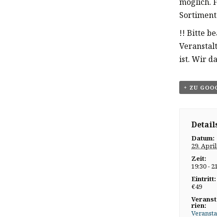
möglich. 
Sortiment
!! Bitte b
Veranstal
ist. Wir d
+ ZU GOO
Detail
Datum:
29. Apri
Zeit:
19:30 - 2
Eintritt:
€49
Veranst
rien:
Veransta