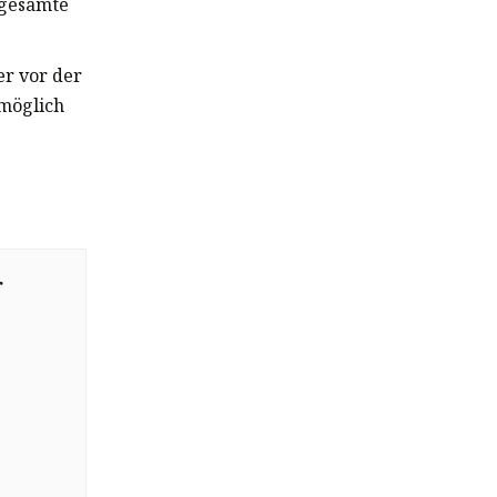
 gesamte
er vor der
möglich
r