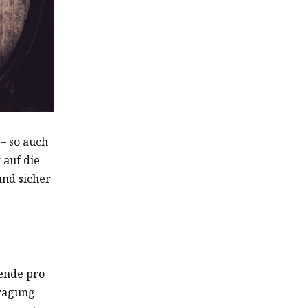
– so auch
 auf die
nd sicher
mende pro
tragung