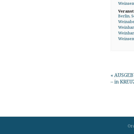
Weinsem
Veranst
Berlin
,
S
Weinab
Weinhan
Weinhan
Weinsem
«
AUSGEBU
– in KRE
Or