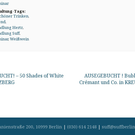
inar
altung-Tags:
chöner Trinken
,
end
,
dlung Hertz
,
dlung Suff
,
inar
,
Weißwein
CHT! – 50 Shades of White
AUSEGEBUCHT ! Bubbl
UZBERG
Crémant und Co. in K
anienstraße 200, 10999 Berlin
|
(030) 614 2148
|
suff@suffberlin