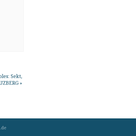
es: Sekt,
REUZBERG
»
.de