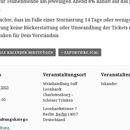
Für Teilnehmende am jeweiligen Abend 8% Rabatt auf das
.
eachte, dass im Falle einer Stornierung 14 Tage oder wenig
tung keine Rückerstattung oder Umwandlung der Tickets 
anken für Dein Verständnis.
GLE KALENDER HINZUFÜGEN
+ EXPORTIERE ICAL
s
Veranstaltungsort
Veranstalte
Weinhandlung Suff
Iskander
l 2025
Leonhardt
Charlottenburg –
1:30
Schöner Trinken
Leonhardtstrasse 7
Berlin
,
Berlin
14057
altungskatego
Deutschland
ltung
,