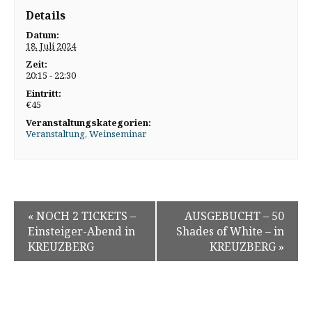
Details
Datum:
18. Juli 2024
Zeit:
20:15 - 22:30
Eintritt:
€45
Veranstaltungskategorien:
Veranstaltung
,
Weinseminar
«
NOCH 2 TICKETS –
AUSGEBUCHT – 50
Einsteiger-Abend in
Shades of White – in
KREUZBERG
KREUZBERG
»