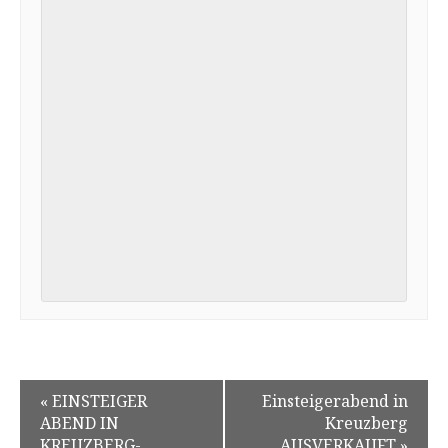
«
EINSTEIGER
Einsteigerabend in
ABEND IN
Kreuzberg
KREUZBERG-
AUSVERKAUFT
»