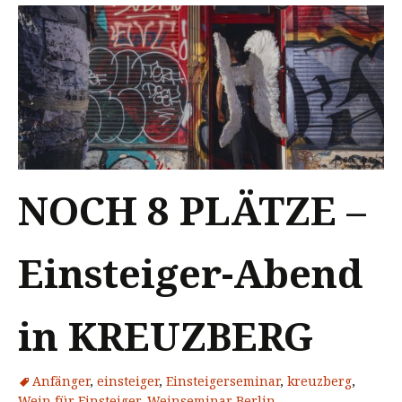
NOCH 8 PLÄTZE –
Einsteiger-Abend
in KREUZBERG
Anfänger
,
einsteiger
,
Einsteigerseminar
,
kreuzberg
,
Wein für Einsteiger
,
Weinseminar Berlin