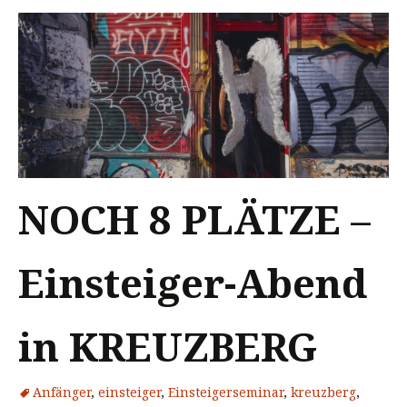
NOCH 8 PLÄTZE –
Einsteiger-Abend
in KREUZBERG
Anfänger
,
einsteiger
,
Einsteigerseminar
,
kreuzberg
,