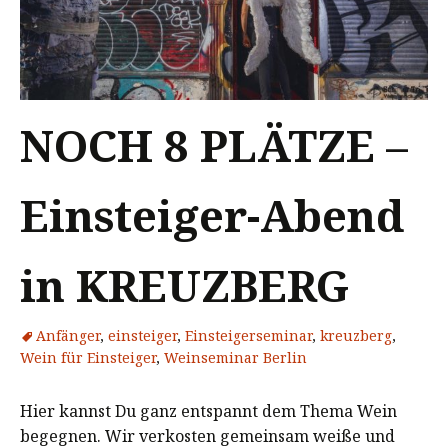
NOCH 8 PLÄTZE –
Einsteiger-Abend
in KREUZBERG
Anfänger
,
einsteiger
,
Einsteigerseminar
,
kreuzberg
,
Wein für Einsteiger
,
Weinseminar Berlin
Hier kannst Du ganz entspannt dem Thema Wein
begegnen. Wir verkosten gemeinsam weiße und