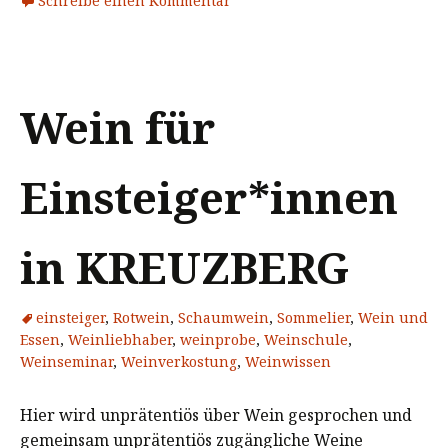
Schreibe einen Kommentar
Wein für
Einsteiger*innen
in KREUZBERG
einsteiger
,
Rotwein
,
Schaumwein
,
Sommelier
,
Wein und
Essen
,
Weinliebhaber
,
weinprobe
,
Weinschule
,
Weinseminar
,
Weinverkostung
,
Weinwissen
Hier wird unprätentiös über Wein gesprochen und
gemeinsam unprätentiös zugängliche Weine