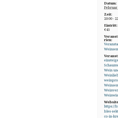
Datum:
Februar
Zeit:
20:00 - 2
Eintritt:
€45
Veranst
rien:
Veransta
Weinsem
Veranst
einsteig
Schaum
Wein un
Weinlie
weinpr
Weinsem
Weinver
Weinwis
Website
https://b
bles-sek
co-in-kr