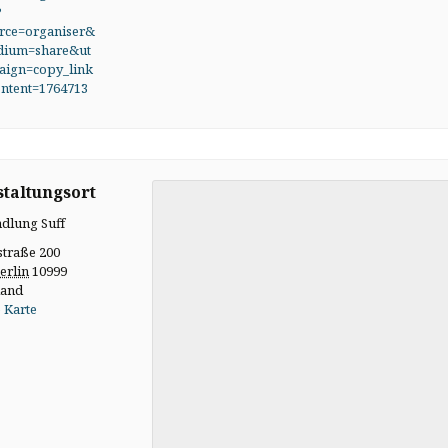
?
rce=organiser&
dium=share&ut
ign=copy_link
ntent=1764713
taltungsort
dlung Suff
straße 200
erlin
10999
land
 Karte