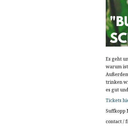
Es geht u
warum ist
Außerdem
trinken w
es gut un
Tickets hi
Suffkopp 
contact /