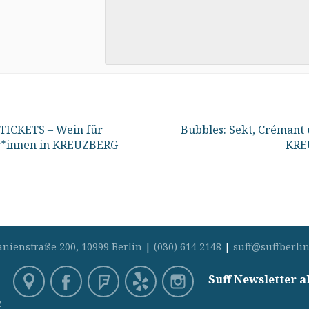
TICKETS – Wein für
Bubbles: Sekt, Crémant 
r*innen in KREUZBERG
KRE
anienstraße 200, 10999 Berlin
|
(030) 614 2148
|
suff@suffberlin
Suff Newsletter 
z