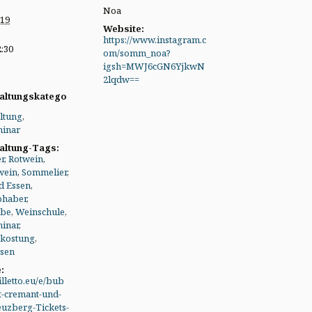
Noa
 19
Website:
https://www.instagram.c
2:30
om/somm_noa?
igsh=MWJ6cGN6YjkwN
2lqdw==
altungskatego
ltung
,
inar
altung-Tags:
er
,
Rotwein
,
wein
,
Sommelier
,
d Essen
,
bhaber
,
obe
,
Weinschule
,
inar
,
kostung
,
sen
:
illetto.eu/e/bub
t-cremant-und-
euzberg-Tickets-