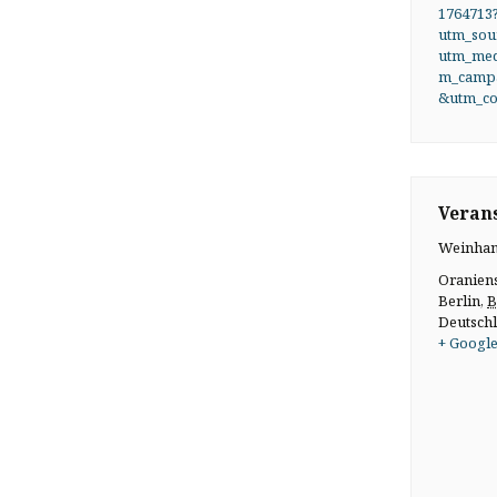
1764713
utm_sou
utm_me
m_campa
&utm_co
Verans
Weinhan
Oranien
Berlin
,
B
Deutsch
+ Google