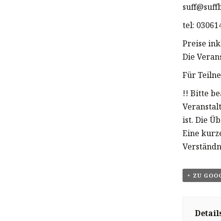
suff@suff
tel: 0306
Preise in
Die Veran
Für Teiln
!! Bitte b
Veranstal
ist. Die Ü
Eine kurz
Verständn
+ ZU GOO
Detail