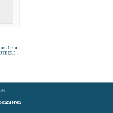
und Co. in
UZBERG
»
.de
abonnieren