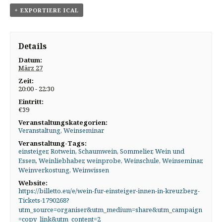
+ EXPORTIERE ICAL
Details
Datum:
März 27
Zeit:
20:00 - 22:30
Eintritt:
€39
Veranstaltungskategorien:
Veranstaltung
,
Weinseminar
Veranstaltung-Tags:
einsteiger
,
Rotwein
,
Schaumwein
,
Sommelier
,
Wein und
Essen
,
Weinliebhaber
,
weinprobe
,
Weinschule
,
Weinseminar
,
Weinverkostung
,
Weinwissen
Website:
https://billetto.eu/e/wein-fur-einsteiger-innen-in-kreuzberg-
Tickets-1790268?
utm_source=organiser&utm_medium=share&utm_campaign
=copy_link&utm_content=2