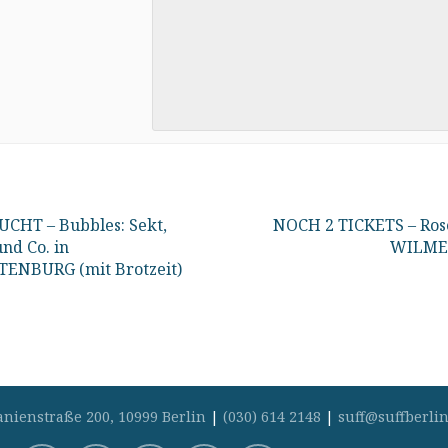
CHT – Bubbles: Sekt,
NOCH 2 TICKETS – Ros
nd Co. in
WILME
ENBURG (mit Brotzeit)
anienstraße 200, 10999 Berlin
|
(030) 614 2148
|
suff@suffberlin