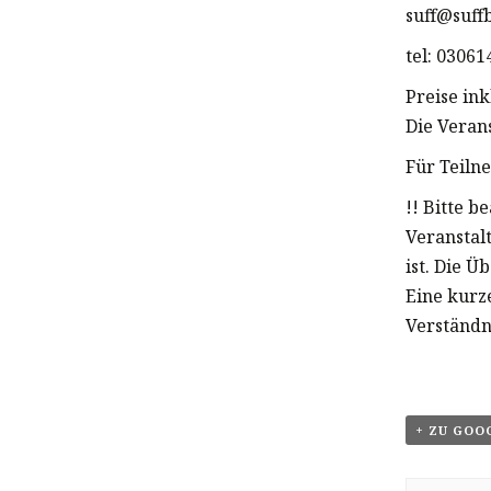
suff@suff
tel: 0306
Preise in
Die Veran
Für Teiln
!! Bitte b
Veranstal
ist. Die Ü
Eine kurz
Verständn
+ ZU GOO