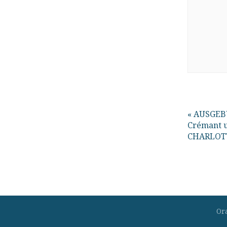
«
AUSGEBU
Crémant u
CHARLOTT
Or