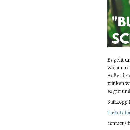
Es geht u
warum ist
Außerdem
trinken w
es gut un
Suffkopp 
Tickets hi
contact /