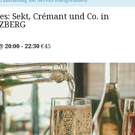
ranstaltung hat bereits stattgefunden.
es: Sekt, Crémant und Co. in
ZBERG
@ 20:00
-
22:30
€45