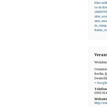
bles-sek
co-in-kr
1866970
utm_sou
utm_me
m_campa
&utm_co
Verans
Weinhan
Oranien
Berlin
,
B
Deutsch
+ Google
Telefon
(030) 61
Website
http://su