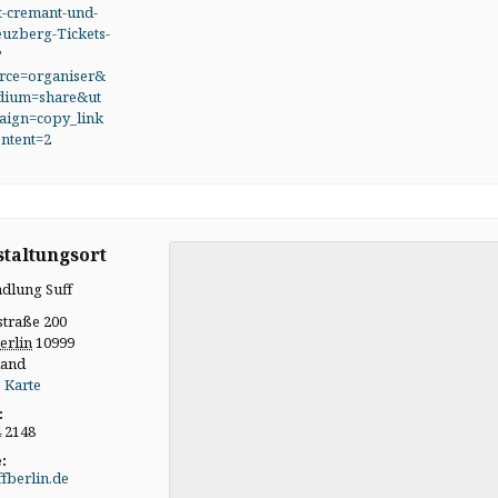
t-cremant-und-
euzberg-Tickets-
?
rce=organiser&
dium=share&ut
ign=copy_link
ntent=2
taltungsort
dlung Suff
straße 200
erlin
10999
land
 Karte
:
4 2148
:
ffberlin.de