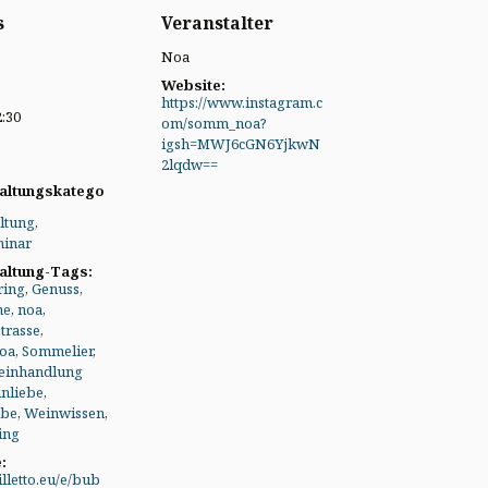
s
Veranstalter
Noa
Website:
https://www.instagram.c
2:30
om/somm_noa?
igsh=MWJ6cGN6YjkwN
2lqdw==
altungskatego
ltung
,
inar
altung-Tags:
ring
,
Genuss
,
ne
,
noa
,
trasse
,
oa
,
Sommelier
,
einhandlung
nliebe
,
obe
,
Weinwissen
,
ing
:
illetto.eu/e/bub