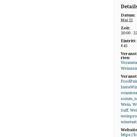
Detail
Datum:
Mai 21
Zeit:
20:00 - 2
Eintritt:
€45
Veranst
rien:
Veransta
Weinsem
Veranst
FoodPai
InstaWi
oraniens
somm_n
Wein
,
W
Suff
,
Wei
weinpr
winetast
Website
https://b