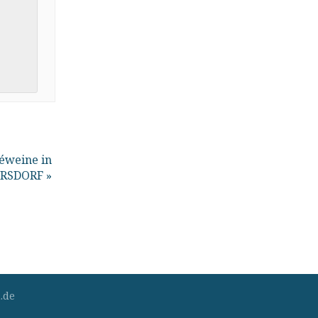
éweine in
RSDORF
»
.de