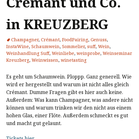
Crémant und Co.
in KREUZBERG
Champagner
,
Crémant
,
FoodPairing
,
Genuss
,
InstaWine
,
Schaumwein
,
Sommelier
,
suff
,
Wein
,
Weinhandlung Suff
,
Weinliebe
,
weinprobe
,
Weinseminar
Kreuzberg
,
Weinwissen
,
winetasting
Es geht um Schaumwein. Ploppp. Ganz generell. Wie
wird er hergestellt und warum ist nicht alles gleich
Crémant. Dumme Fragen gibt es hier auch keine.
Außerdem: Was kann Champagner, was andere nicht
können und warum trinken wir den nicht aus einem
hohen Glas, einer Flöte. Außerdem schmeckt es gut
und macht gut gelaunt.
Tickets hier