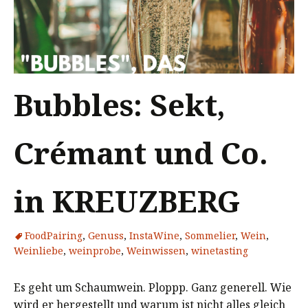
Bubbles: Sekt,
Crémant und Co.
in KREUZBERG
FoodPairing
,
Genuss
,
InstaWine
,
Sommelier
,
Wein
,
Weinliebe
,
weinprobe
,
Weinwissen
,
winetasting
Es geht um Schaumwein. Ploppp. Ganz generell. Wie
wird er hergestellt und warum ist nicht alles gleich