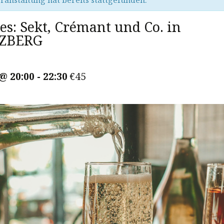
ranstaltung hat bereits stattgefunden.
es: Sekt, Crémant und Co. in
ZBERG
 @ 20:00
-
22:30
€45