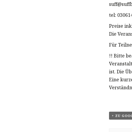
suff@suff
tel: 0306
Preise in
Die Veran
Für Teiln
!! Bitte b
Veranstal
ist. Die Ü
Eine kurz
Verständn
+ ZU GOO