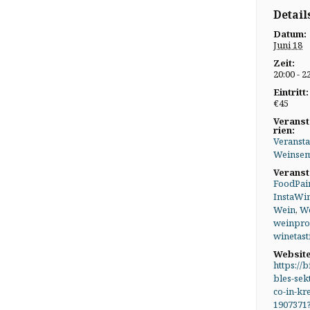
Detail
Datum:
Juni 18
Zeit:
20:00 - 2
Eintritt:
€45
Veranst
rien:
Veransta
Weinsem
Veranst
FoodPai
InstaWi
Wein
,
We
weinpr
winetast
Website
https://b
bles-sek
co-in-kr
1907371