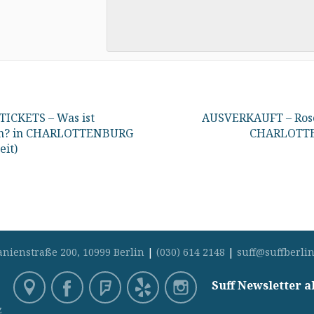
ICKETS – Was ist
AUSVERKAUFT – Ros
n? in CHARLOTTENBURG
CHARLOTT
eit)
anienstraße 200, 10999 Berlin
|
(030) 614 2148
|
suff@suffberlin
Suff Newsletter 
z