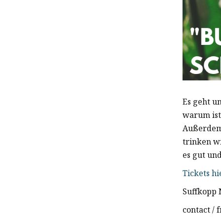
Es geht u
warum ist
Außerdem
trinken w
es gut un
Tickets hi
Suffkopp 
contact /