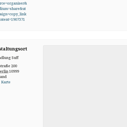
rce=organiser&
dium=share&ut
ign=copy_link
ntent=1907371
taltungsort
dlung Suff
straße 200
erlin
10999
land
 Karte