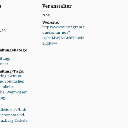
s
Veranstalter
Noa
Website:
https://www.instagram.c
2:30
om/somm_noa?
igsh=MWJ6cGN6YjkwN
2lqdw==
altungskatego
ltung
,
inar
altung-Tags:
ring
,
Genuss
,
ne
,
Sommelier
,
inliebe
,
obe
,
Weinwissen
,
ing
:
illetto.eu/e/bub
t-cremant-und-
euzberg-Tickets-
?