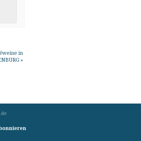
éweine in
ENBURG
»
.de
abonnieren