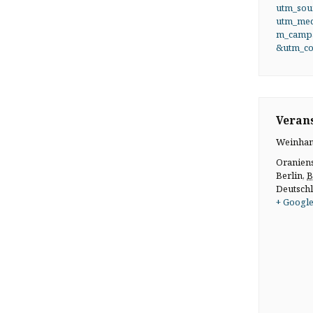
utm_sou
utm_me
m_campa
&utm_co
Verans
Weinhan
Oranien
Berlin
,
B
Deutsch
+ Google