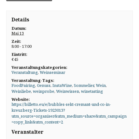
Details
Datum:
Mai 13
Zeit:
8:00 - 17:00
Eintritt:
€45
Veranstaltungskategorien:
Veranstaltung
,
Weinseminar
Veranstaltung-Tags:
FoodPairing
,
Genuss
,
InstaWine
,
Sommelier
,
Wein
,
Weinliebe
,
weinprobe
,
Weinwissen
,
winetasting
Website:
https://billetto.eu/e/bubbles-sekt-cremant-und-co-in-
kreuzberg-Tickets-1923013?
utm_source=organiser&utm_medium=share&utm_campaign
=copy_link&utm_content=2
Veranstalter