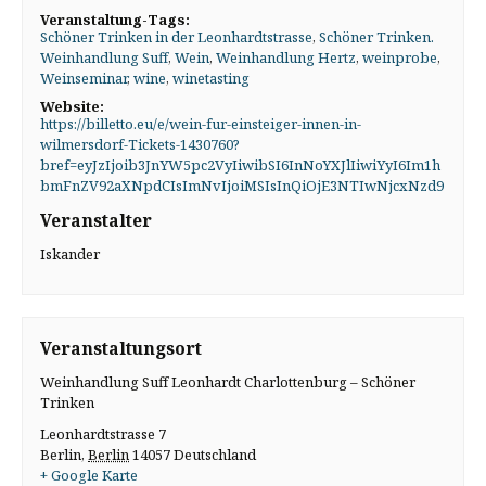
Veranstaltung-Tags:
Schöner Trinken in der Leonhardtstrasse
,
Schöner Trinken.
Weinhandlung Suff
,
Wein
,
Weinhandlung Hertz
,
weinprobe
,
Weinseminar
,
wine
,
winetasting
Website:
https://billetto.eu/e/wein-fur-einsteiger-innen-in-
wilmersdorf-Tickets-1430760?
bref=eyJzIjoib3JnYW5pc2VyIiwibSI6InNoYXJlIiwiYyI6Im1h
bmFnZV92aXNpdCIsImNvIjoiMSIsInQiOjE3NTIwNjcxNzd9
Veranstalter
Iskander
Veranstaltungsort
Weinhandlung Suff Leonhardt Charlottenburg – Schöner
Trinken
Leonhardtstrasse 7
Berlin
,
Berlin
14057
Deutschland
+ Google Karte