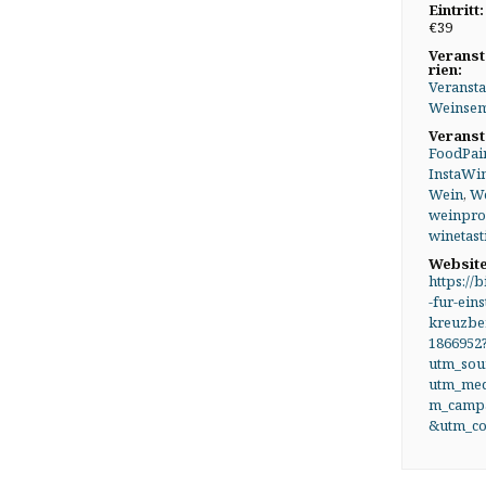
Eintritt:
€39
Veranst
rien:
Veransta
Weinsem
Veranst
FoodPai
InstaWi
Wein
,
We
weinpr
winetast
Website
https://b
-fur-eins
kreuzber
1866952
utm_sou
utm_me
m_campa
&utm_co