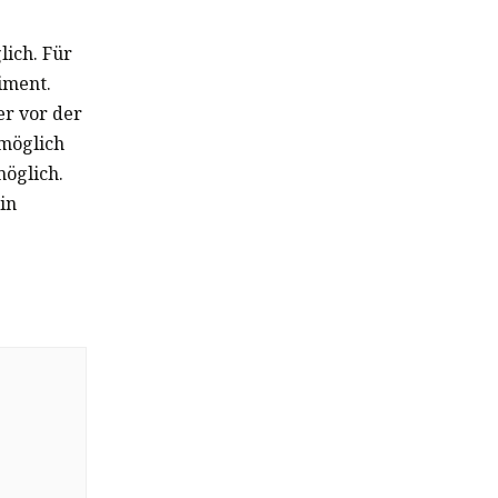
lich. Für
iment.
er vor der
möglich
möglich.
in