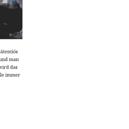
ätentiös
 und man
wird das
lle immer