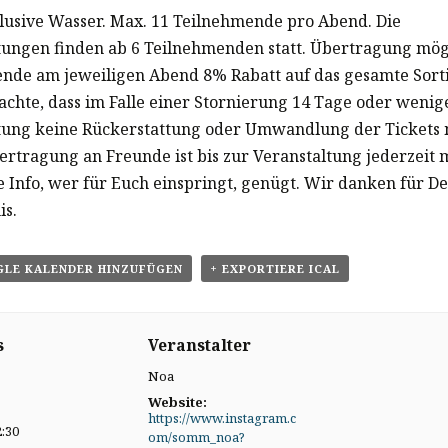
klusive Wasser. Max. 11 Teilnehmende pro Abend. Die
tungen finden ab 6 Teilnehmenden statt. Übertragung mög
nde am jeweiligen Abend 8% Rabatt auf das gesamte Sort
eachte, dass im Falle einer Stornierung 14 Tage oder wenig
tung keine Rückerstattung oder Umwandlung der Tickets 
bertragung an Freunde ist bis zur Veranstaltung jederzeit 
e Info, wer für Euch einspringt, genügt. Wir danken für De
is.
GLE KALENDER HINZUFÜGEN
+ EXPORTIERE ICAL
s
Veranstalter
Noa
Website:
https://www.instagram.c
2:30
om/somm_noa?