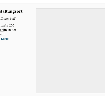
taltungsort
dlung Suff
straße 200
erlin
10999
land
 Karte