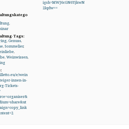
igsh=MWJ6cGN6YjkwN
2lqdw==
altungskatego
ltung
,
inar
altung-Tags:
ring
,
Genuss
,
ne
,
Sommelier
,
inliebe
,
obe
,
Weinwissen
,
ing
:
illetto.eu/e/wein
teiger-innen-in-
g-Tickets-
?
rce=organiser&
dium=share&ut
ign=copy_link
ntent=2