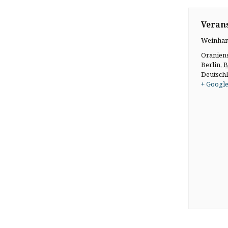
Verans
Weinhan
Oranien
Berlin
,
B
Deutsch
+ Google