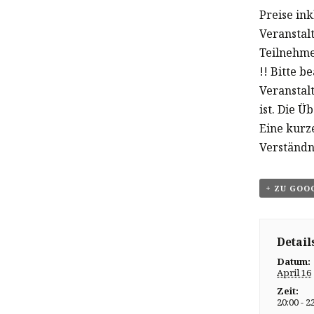
Preise in
Veranstal
Teilnehme
!! Bitte b
Veranstal
ist. Die Ü
Eine kurz
Verständn
+ ZU GOO
Detail
Datum:
April 16
Zeit:
20:00 - 2