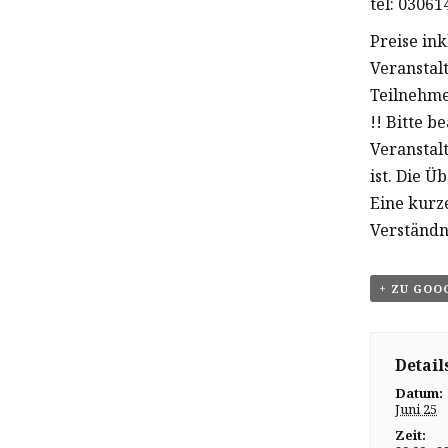
tel: 0306
Preise in
Veranstal
Teilnehme
!! Bitte b
Veranstal
ist. Die Ü
Eine kurz
Verständn
+ ZU GOO
Detail
Datum:
Juni 25
Zeit: