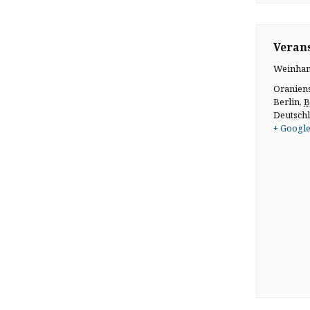
Verans
Weinhan
Oranien
Berlin
,
B
Deutsch
+ Google