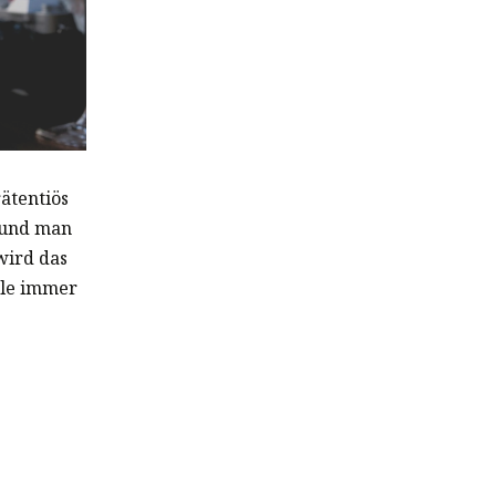
ätentiös
 und man
wird das
lle immer