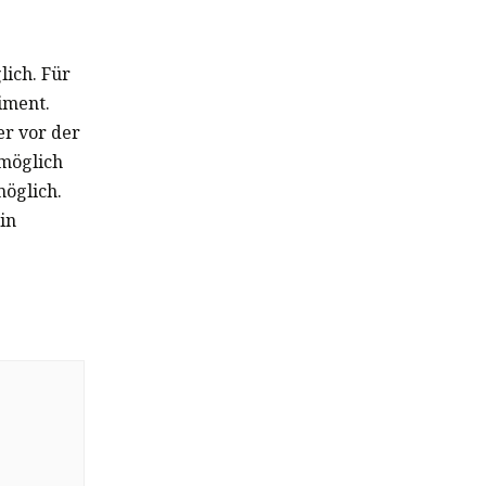
lich. Für
iment.
er vor der
möglich
möglich.
in