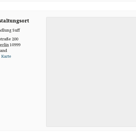
taltungsort
dlung Suff
straße 200
erlin
10999
land
 Karte