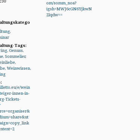
2:30
om/somm_noa?
igsh=MWJ6cGN6YjkwN
2lqdw==
altungskatego
ltung
,
inar
altung-Tags:
ring
,
Genuss
,
ne
,
Sommelier
,
inliebe
,
obe
,
Weinwissen
,
ing
:
illetto.eu/e/wein
teiger-innen-in-
g-Tickets-
?
rce=organiser&
dium=share&ut
ign=copy_link
ntent=2