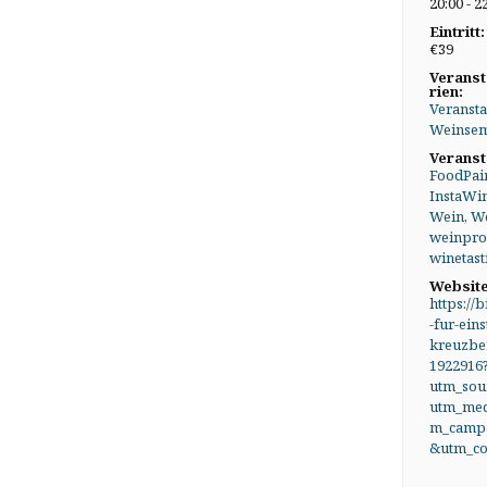
20:00 - 2
Eintritt:
€39
Veranst
rien:
Veransta
Weinsem
Veranst
FoodPai
InstaWi
Wein
,
We
weinpr
winetast
Website
https://b
-fur-eins
kreuzber
1922916
utm_sou
utm_me
m_campa
&utm_co