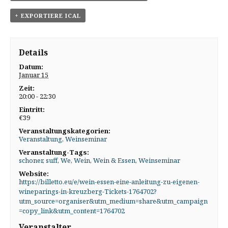
+ EXPORTIERE ICAL
Details
Datum:
Januar 15
Zeit:
20:00 - 22:30
Eintritt:
€39
Veranstaltungskategorien:
Veranstaltung
,
Weinseminar
Veranstaltung-Tags:
schoner
,
suff
,
We
,
Wein
,
Wein & Essen
,
Weinseminar
Website:
https://billetto.eu/e/wein-essen-eine-anleitung-zu-eigenen-
wineparings-in-kreuzberg-Tickets-1764702?
utm_source=organiser&utm_medium=share&utm_campaign
=copy_link&utm_content=1764702
Veranstalter