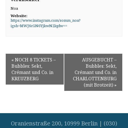
Noa
Website:
https://www.instagram.com/somm_noa?
igsh=MWJ6cGN6YjkwN2lqdw==
«
NOCH 8 TICKETS –
AUSGEBUCHT –
Bubbles: Sekt,
Bubbles: Sekt,
Crémant und Co. in
Crémant und Co. in
KREUZBERG
CHARLOTTENBURG
(mit Brotzeit)
»
Oranienstraße 200, 10999 Berlin
|
(030)