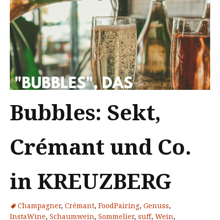
Bubbles: Sekt,
Crémant und Co.
in KREUZBERG
Champagner
,
Crémant
,
FoodPairing
,
Genuss
,
InstaWine
,
Schaumwein
,
Sommelier
,
suff
,
Wein
,