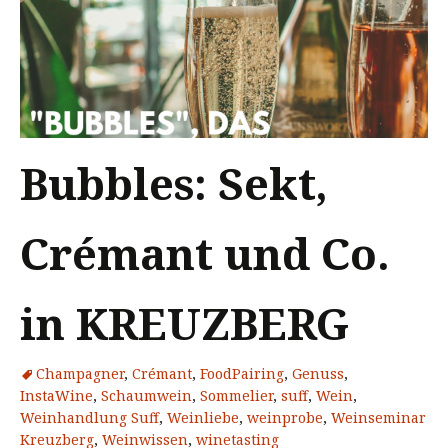
Bubbles: Sekt,
Crémant und Co.
in KREUZBERG
Champagner
,
Crémant
,
FoodPairing
,
Genuss
,
InstaWine
,
Schaumwein
,
Sommelier
,
suff
,
Wein
,
Weinhandlung Suff
,
Weinliebe
,
weinprobe
,
Weinseminar
Kreuzberg
,
Weinwissen
,
winetasting