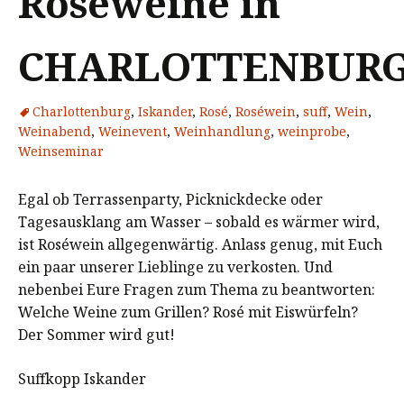
Roséweine in
CHARLOTTENBUR
Charlottenburg
,
Iskander
,
Rosé
,
Roséwein
,
suff
,
Wein
,
Weinabend
,
Weinevent
,
Weinhandlung
,
weinprobe
,
Weinseminar
Egal ob Terrassenparty, Picknickdecke oder
Tagesausklang am Wasser – sobald es wärmer wird,
ist Roséwein allgegenwärtig. Anlass genug, mit Euch
ein paar unserer Lieblinge zu verkosten. Und
nebenbei Eure Fragen zum Thema zu beantworten:
Welche Weine zum Grillen? Rosé mit Eiswürfeln?
Der Sommer wird gut!
Suffkopp Iskander