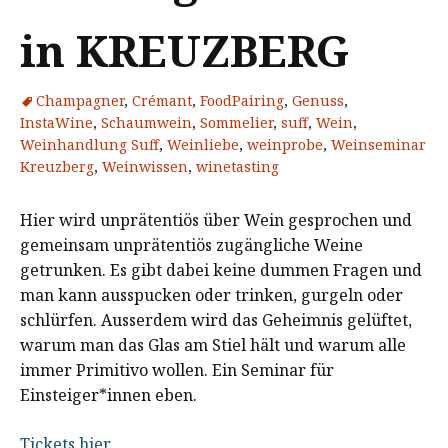
in KREUZBERG
Champagner
,
Crémant
,
FoodPairing
,
Genuss
,
InstaWine
,
Schaumwein
,
Sommelier
,
suff
,
Wein
,
Weinhandlung Suff
,
Weinliebe
,
weinprobe
,
Weinseminar
Kreuzberg
,
Weinwissen
,
winetasting
Hier wird unprätentiös über Wein gesprochen und
gemeinsam unprätentiös zugängliche Weine
getrunken. Es gibt dabei keine dummen Fragen und
man kann ausspucken oder trinken, gurgeln oder
schlürfen. Ausserdem wird das Geheimnis gelüftet,
warum man das Glas am Stiel hält und warum alle
immer Primitivo wollen. Ein Seminar für
Einsteiger*innen eben.
Tickets hier