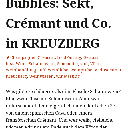
Bubbles: Sekt,
Crémant und Co.
in KREUZBERG
Champagner
,
Crémant
,
FoodPairing
,
Genuss
,
InstaWine
,
Schaumwein
,
Sommelier
,
suff
,
Wein
,
Weinhandlung Suff
,
Weinliebe
,
weinprobe
,
Weinseminar
Kreuzberg
,
Weinwissen
,
winetasting
Was gibt es schöneres als eine Flasche Schaumwein?
Klar, zwei Flaschen Schaumwein. Aber was
unterscheidet denn eigentlich einen deutschen Sekt
von einem spanischen Cava oder einem
französischen Crémant. Und wer weiß, vielleicht
widmen wir uns am Ende auch dem König der