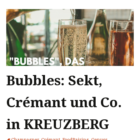
Bubbles: Sekt,
Crémant und Co.
in KREUZBERG
Champagner
,
Crémant
,
FoodPairing
,
Genuss
,